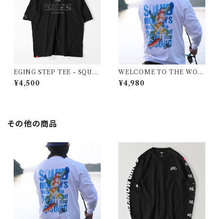
EGING STEP TEE - SQUID
WELCOME TO THE WOR
MONKEYS
LD OF SQUID MONKEYS
¥4,500
¥4,980
LONG TEE
その他の商品