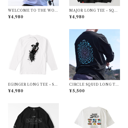
WELCOME TO THE WOR
MAJOR LONG TEE - SQUI
LD OF SQUID MONKEYS
D MONKEYS
¥4,980
¥4,980
LONG TEE
EGINGER LONG TEE - SQ
CIRCLE SQUID LONG TE
UID MONKEYS
E - SQUID MONKEYS
¥4,980
¥5,500