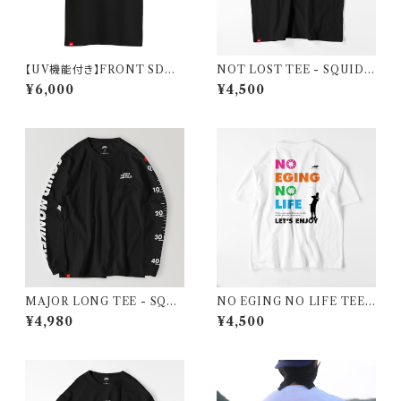
【UV機能付き】FRONT SDUI
NOT LOST TEE - SQUID
D EGI TEE - SQUID MON
MONKEYS
¥6,000
¥4,500
KEYS
MAJOR LONG TEE - SQUI
NO EGING NO LIFE TEE -
D MONKEYS
SQUID MONKEYS
¥4,980
¥4,500